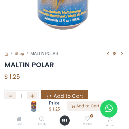
Shop
MALTIN POLAR
MALTIN POLAR
$
1.25
Add to Cart
Price:
Add to Cart
Agregar a la lista de deseos
$
1.25
0
Home
Search
Wishlist
Share :
Account