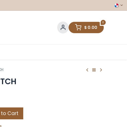
0
$
0.00
CH
ITCH
to Cart
s