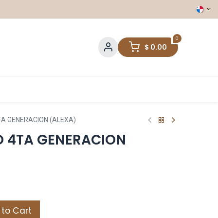
0
$
0.00
A GENERACION (ALEXA)
 4TA GENERACION
to Cart