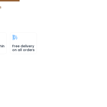
s
hin
Free delivery
on all orders