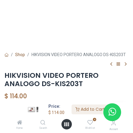
Shop
HIKVISION VIDEO PORTERO ANALOGO DS-KIS203T
HIKVISION VIDEO PORTERO
ANALOGO DS-KIS203T
$
114.00
Price:
Add to Cart
$
114.00
Add to Cart
0
Agregar a la lista de deseos
Home
Search
Wishlist
Account