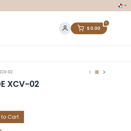
0
$
0.00
XCV-02
DE XCV-02
to Cart
s