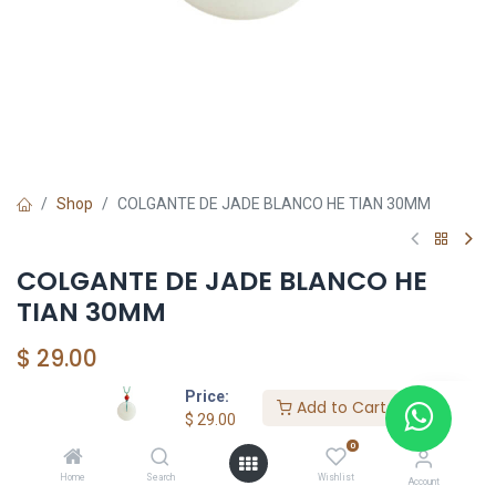
Shop
COLGANTE DE JADE BLANCO HE TIAN 30MM
COLGANTE DE JADE BLANCO HE
TIAN 30MM
$
29.00
Price:
Add to Cart
$
29.00
Add to Cart
0
Agregar a la lista de deseos
Home
Search
Wishlist
Account