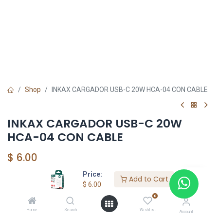
Shop
INKAX CARGADOR USB-C 20W HCA-04 CON CABLE
INKAX CARGADOR USB-C 20W
HCA-04 CON CABLE
$
6.00
Price:
Add to Cart
$
6.00
Add to Cart
0
Agregar a la lista de deseos
Home
Search
Wishlist
Account