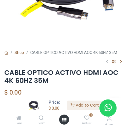
Shop
CABLE OPTICO ACTIVO HDMI AOC 4K 60HZ 35M
CABLE OPTICO ACTIVO HDMI AOC
4K 60HZ 35M
$
0.00
Price:
Add to Cart
$
0.00
Add to Cart
0
Agregar a la lista de deseos
Home
Search
Wishlist
Account