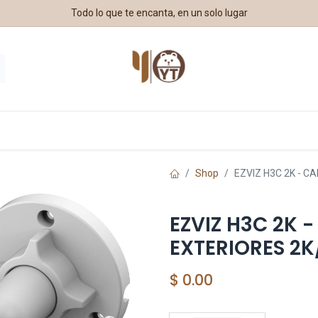
Todo lo que te encanta, en un solo lugar
estros Aliados
Shop
EZVIZ H3C 2K - C
EZVIZ H3C 2K 
EXTERIORES 2K
$
0.00