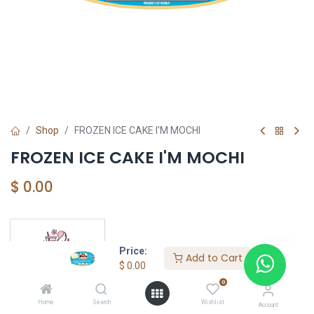
Shop
FROZEN ICE CAKE I'M MOCHI
FROZEN ICE CAKE I'M MOCHI
$
0.00
YOUTASTY
Price:
Add to Cart
$
0.00
0
Home
Search
Wishlist
Account
LOTTE