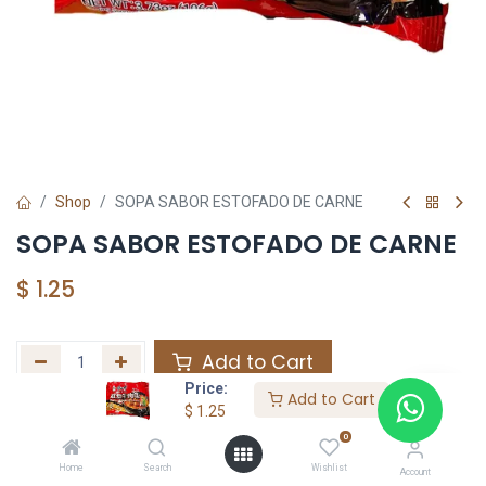
Shop
SOPA SABOR ESTOFADO DE CARNE
SOPA SABOR ESTOFADO DE CARNE
$
1.25
Add to Cart
Price:
Add to Cart
Agregar a la lista de deseos
$
1.25
0
Home
Search
Wishlist
Share :
Account