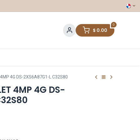
0
$
0.00
T 4MP 4G DS-2XS6A87G1-L C32S80
LET 4MP 4G DS-
C32S80