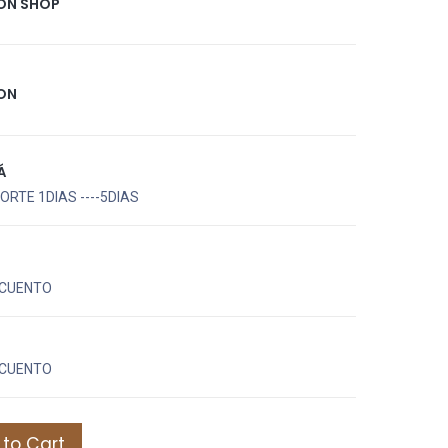
ION SHOP
ION
Á
RTE 1DIAS ----5DIAS
CUENTO
CUENTO
to Cart