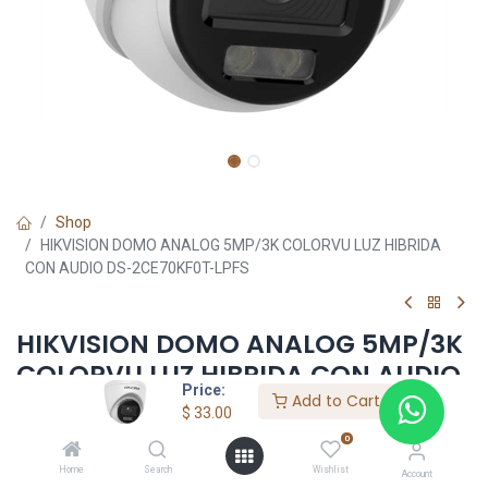
Shop
HIKVISION DOMO ANALOG 5MP/3K COLORVU LUZ HIBRIDA
CON AUDIO DS-2CE70KF0T-LPFS
HIKVISION DOMO ANALOG 5MP/3K
COLORVU LUZ HIBRIDA CON AUDIO
Price:
DS-2CE70KF0T-LPFS
Add to Cart
$
33.00
0
$
33.00
Home
Search
Wishlist
Account