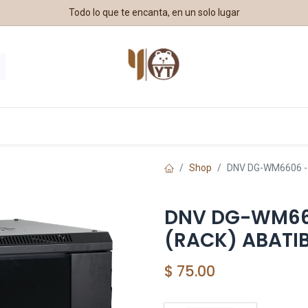
Todo lo que te encanta, en un solo lugar
estros Aliados
Shop
DNV DG-WM6606 -
DNV DG-WM660
(RACK) ABATI
$
75.00