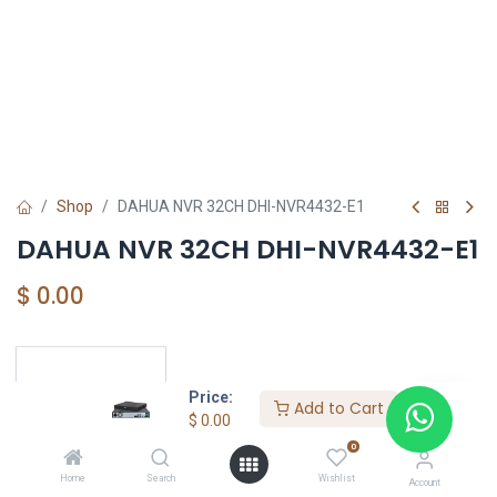
Shop
DAHUA NVR 32CH DHI-NVR4432-E1
DAHUA NVR 32CH DHI-NVR4432-E1
$
0.00
DAHUA SHOP
Price:
Add to Cart
$
0.00
0
Home
Search
Wishlist
Account
DAHUA