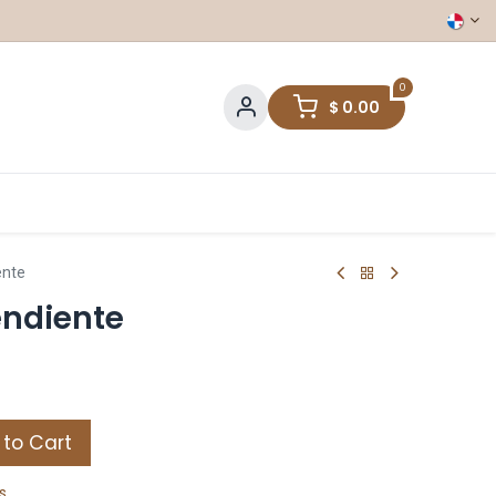
0
$
0.00
ente
ndiente
to Cart
s