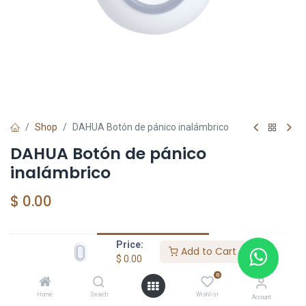
Shop
DAHUA Botón de pánico inalámbrico
DAHUA Botón de pánico
inalámbrico
$
0.00
Price:
Add to Cart
Add to Cart
$
0.00
Agregar a la lista de deseos
0
Home
Search
Wishlist
Account