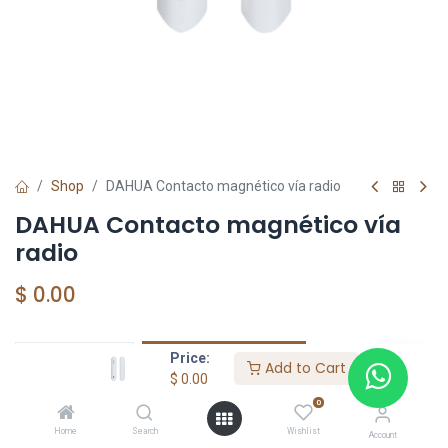
Shop
DAHUA Contacto magnético vía radio
DAHUA Contacto magnético vía
radio
$
0.00
Price:
Add to Cart
Add to Cart
$
0.00
Agregar a la lista de deseos
0
Home
Search
Wishlist
Account