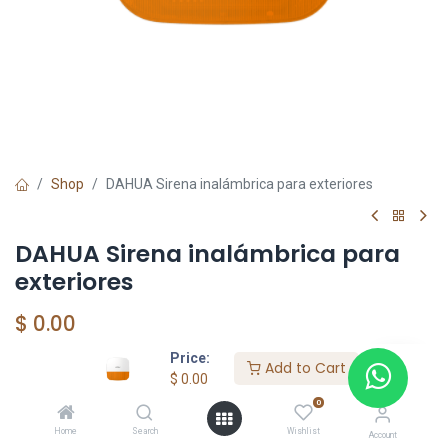
Shop
DAHUA Sirena inalámbrica para exteriores
DAHUA Sirena inalámbrica para
exteriores
$
0.00
Price:
Add to Cart
$
0.00
Add to Cart
0
Agregar a la lista de deseos
Home
Search
Wishlist
Account