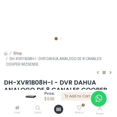
Shop
DH-XVR1B08H-I - DVR DAHUA ANALOGO DE 8 CANALES
COOPER WIZSENSE
DH-XVR1B08H-I - DVR DAHUA
ANALOGO DE 8 CANALES COOPER
Price:
WIZSENSE
Add to Cart
$
0.00
0
$
0.00
Home
Search
Wishlist
Account