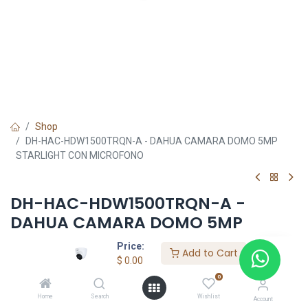
Shop
DH-HAC-HDW1500TRQN-A - DAHUA CAMARA DOMO 5MP
STARLIGHT CON MICROFONO
DH-HAC-HDW1500TRQN-A -
DAHUA CAMARA DOMO 5MP
STARLIGHT CON MICROFONO
Price:
Add to Cart
$
0.00
$
0.00
0
Home
Search
Wishlist
Account