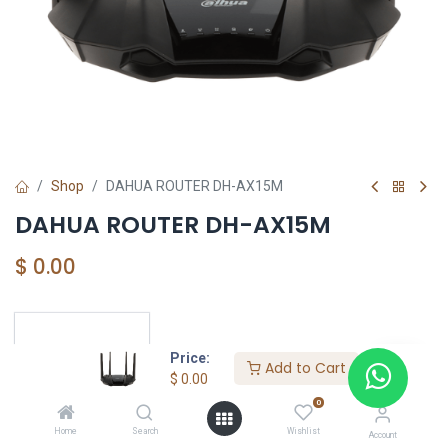
Shop
DAHUA ROUTER DH-AX15M
DAHUA ROUTER DH-AX15M
$
0.00
DAHUA SHOP
Price:
Add to Cart
$
0.00
0
Home
Search
Wishlist
Account
DAHUA