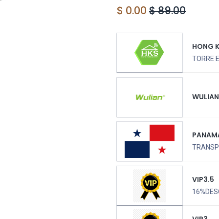
$
0.00
$
89.00
HONG 
TORRE 
WULIA
PANAM
TRANSPO
VIP3.5
16%DES
VIP3