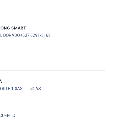
KONG SMART
EL DORADO+507 6291-3168
N
Á
RTE 1DIAS ----5DIAS
CUENTO