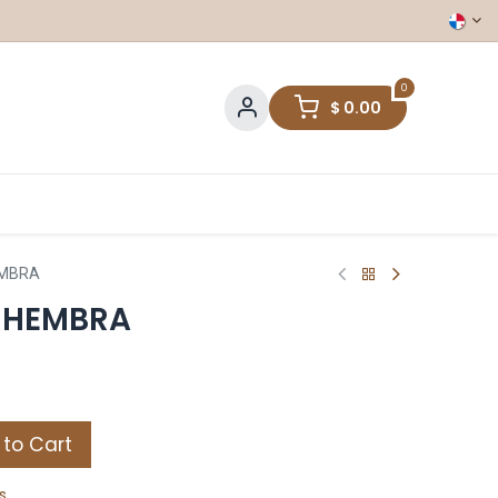
0
$
0.00
EMBRA
 HEMBRA
to Cart
s