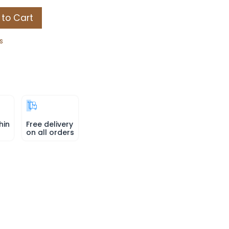
to Cart
s
hin
Free delivery
on all orders