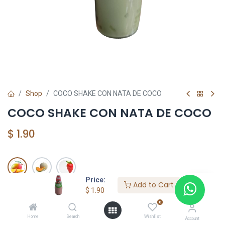
Shop
COCO SHAKE CON NATA DE COCO
COCO SHAKE CON NATA DE COCO
$
1.90
Price:
Add to Cart
$
1.90
Add to Cart
0
Agregar a la lista de deseos
Home
Search
Wishlist
Account