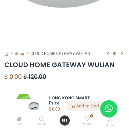
Shop
CLOUD HOME GATEWAY WULIAN
CLOUD HOME GATEWAY WULIAN
$
0.00
$
120.00
HONG KONG SMART
Price:
TORRE EL DORADO+507 6291-3168
Add to Cart
$
0.00
0
Home
Search
Wishlist
Account
WULIAN