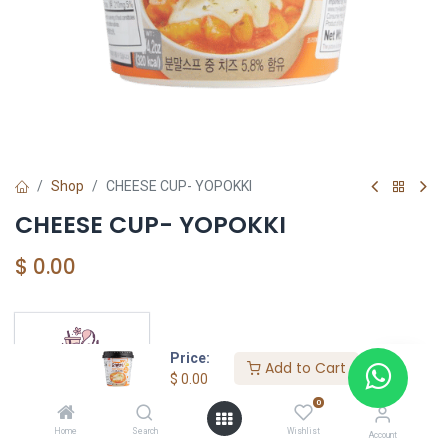
Shop
CHEESE CUP- YOPOKKI
CHEESE CUP- YOPOKKI
$
0.00
YOUTASTY
Price:
Add to Cart
$
0.00
0
Home
Search
Wishlist
Account
YOUTASTY