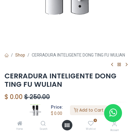
Shop
CERRADURA INTELIGENTE DONG TING FU WULIAN
CERRADURA INTELIGENTE DONG
TING FU WULIAN
$
0.00
$
250.00
Price:
Add to Cart
$
0.00
HONG KONG SMART
0
TORRE EL DORADO+507 6291-3168
Home
Search
Wishlist
Account