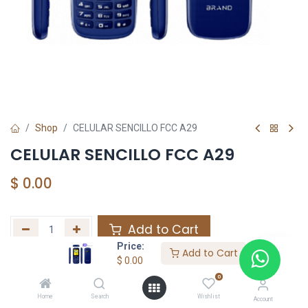
Shop
CELULAR SENCILLO FCC A29
CELULAR SENCILLO FCC A29
$
0.00
Add to Cart
Price:
Add to Cart
Agregar a la lista de deseos
$
0.00
0
Home
Search
Wishlist
Share :
Account