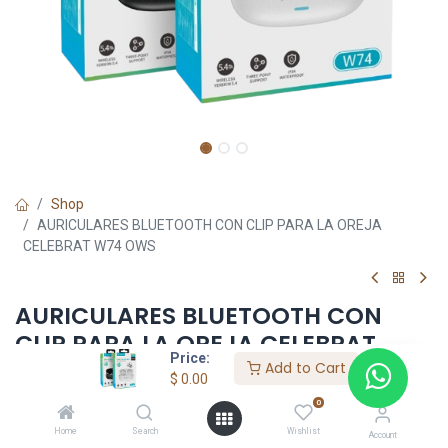
Shop
AURICULARES BLUETOOTH CON CLIP PARA LA OREJA
CELEBRAT W74 OWS
AURICULARES BLUETOOTH CON
CLIP PARA LA OREJA CELEBRAT
Price:
W74 OWS
Add to Cart
$
0.00
0
$
0.00
Home
Search
Wishlist
Account