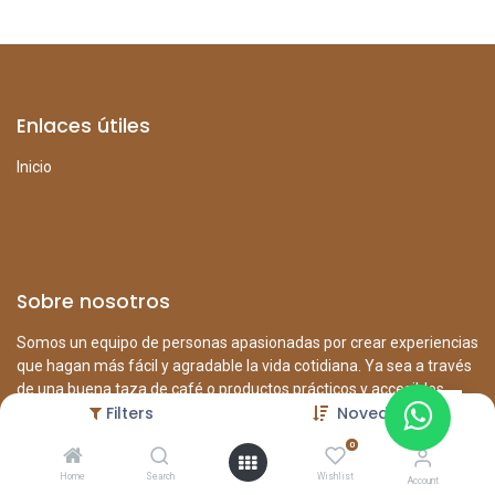
Enlaces útiles
Inicio
Sobre nosotros
Somos un equipo de personas apasionadas por crear experiencias
que hagan más fácil y agradable la vida cotidiana. Ya sea a través
de una buena taza de café o productos prácticos y accesibles,
Filters
Novedades
nuestro objetivo es aportar valor real a quienes nos visitan.
0
Desde nuestra cafetería hasta nuestra tienda variada, trabajamos
con dedicación para ofrecer calidad, atención cercana y
Home
Search
Wishlist
Account