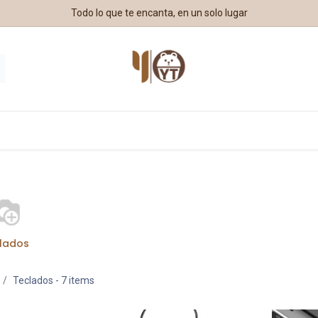
Todo lo que te encanta, en un solo lugar
estros Aliados
lados
Teclados
- 7 items