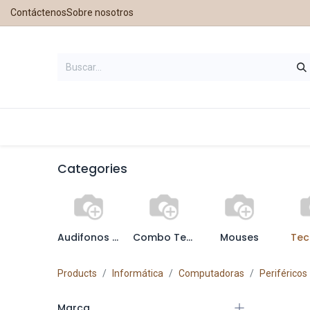
Contáctenos
Sobre nosotros
Inicio
Tienda
Contáctanos
Nu
Categories
Audifonos y Microfonos
Combo Teclado y Mouse
Mouses
Tec
Products
Informática
Computadoras
Periféricos
‎Marca