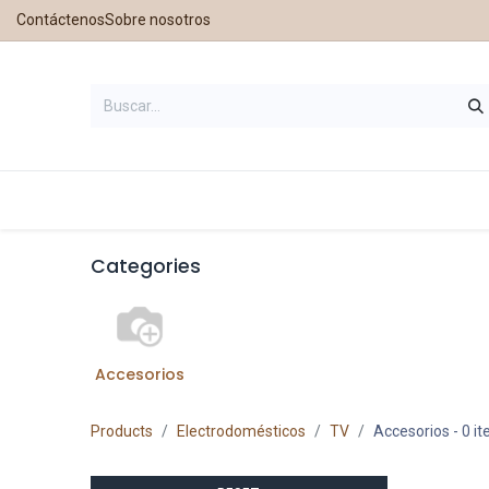
Contáctenos
Sobre nosotros
Inicio
Tienda
Contáctanos
Nu
Categories
Accesorios
Products
Electrodomésticos
TV
Accesorios
- 0 i