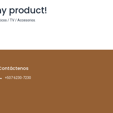
ny product!
icos / TV / Accesorios
.
Contáctenos
+507 6230-7230