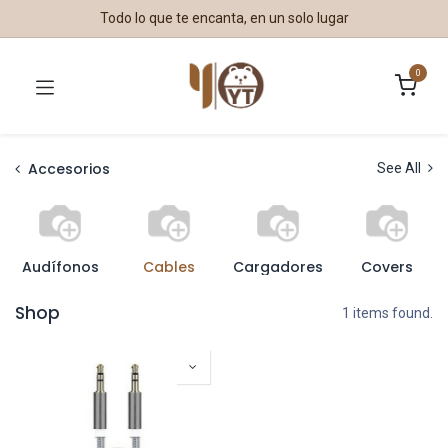
Todo lo que te encanta, en un solo lugar
0
Accesorios
See All
Audífonos
Cables
Cargadores
Covers
Shop
1 items found.