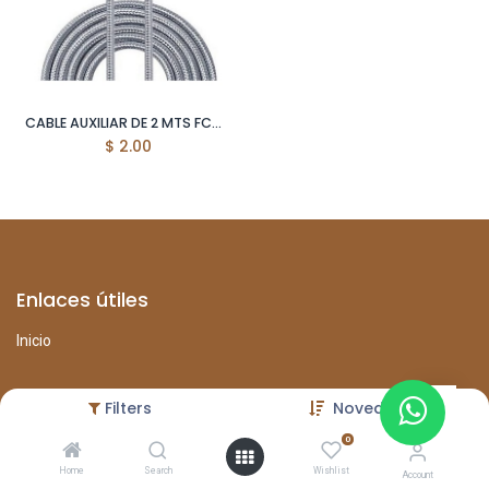
CABLE AUXILIAR DE 2 MTS FCC-09
$
2.00
Enlaces útiles
Inicio
Filters
Novedades
0
Sobre nosotros
Home
Search
Wishlist
Account