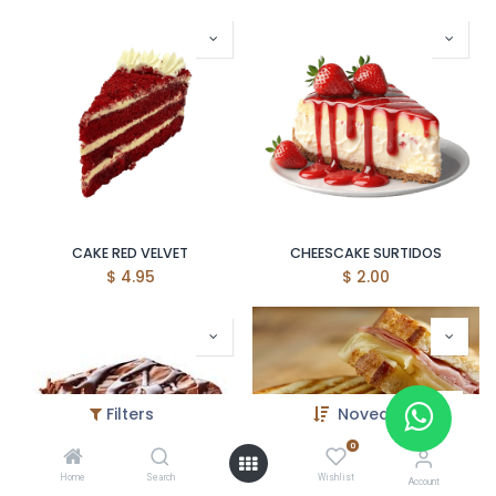
CAKE RED VELVET
CHEESCAKE SURTIDOS
$
4.95
$
2.00
Filters
Novedades
0
Home
Search
Wishlist
Account