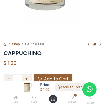
Shop
CAPPUCHINO
CAPPUCHINO
$
1.00
Add to Cart
Price:
Add to Cart
Agregar a la lista de deseos
$
1.00
0
Home
Search
Wishlist
Share :
Account