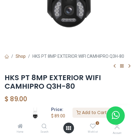
Shop
HKS PT 8MP EXTERIOR WIFI CAMHIPRO Q3H-80
HKS PT 8MP EXTERIOR WIFI
CAMHIPRO Q3H-80
$
89.00
Price:
Add to Cart
$
89.00
Add to Cart
0
Agregar a la lista de deseos
Home
Search
Wishlist
Account