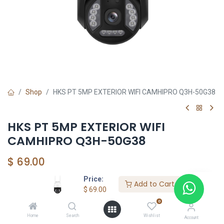
Shop
HKS PT 5MP EXTERIOR WIFI CAMHIPRO Q3H-50G38
HKS PT 5MP EXTERIOR WIFI
CAMHIPRO Q3H-50G38
$
69.00
Price:
Add to Cart
$
69.00
Add to Cart
0
Agregar a la lista de deseos
Home
Search
Wishlist
Account