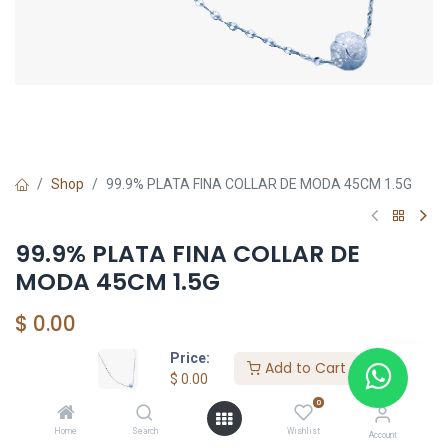
Shop
99.9% PLATA FINA COLLAR DE MODA 45CM 1.5G
99.9% PLATA FINA COLLAR DE
MODA 45CM 1.5G
$
0.00
Price:
Add to Cart
$
0.00
Add to Cart
0
Agregar a la lista de deseos
Home
Search
Wishlist
Account