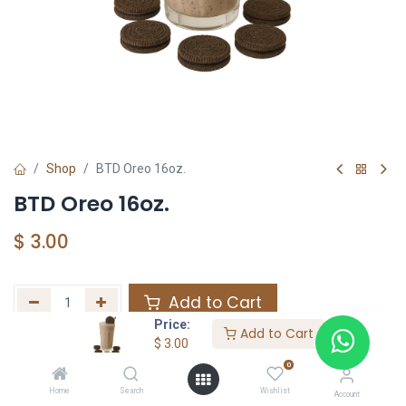
Shop
BTD Oreo 16oz.
BTD Oreo 16oz.
$
3.00
Add to Cart
Price:
Add to Cart
Agregar a la lista de deseos
$
3.00
0
Home
Search
Wishlist
Share :
Account