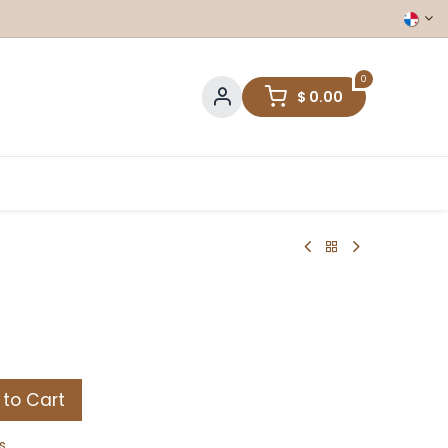
0
$
0.00
to Cart
s