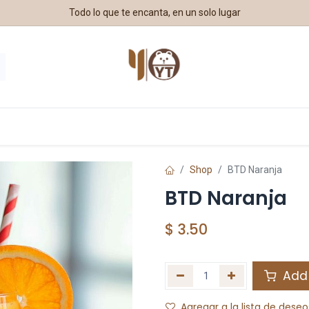
Todo lo que te encanta, en un solo lugar
estros Aliados
Shop
BTD Naranja
BTD Naranja
$
3.50
Add 
Agregar a la lista de deseo