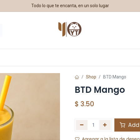
Todo lo que te encanta, en un solo lugar
estros Aliados
Shop
BTD Mango
BTD Mango
$
3.50
Add 
Agregar a la lista de deseo