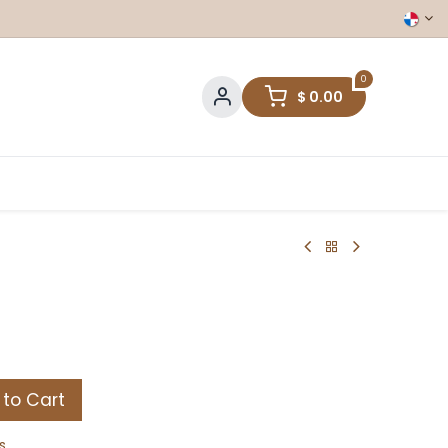
0
$
0.00
to Cart
s