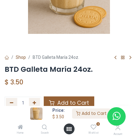
Shop
BTD Galleta María 24oz.
BTD Galleta María 24oz.
$
3.50
Add to Cart
Price:
Add to Cart
Agregar a la lista de deseos
$
3.50
0
Home
Search
Wishlist
Share :
Account