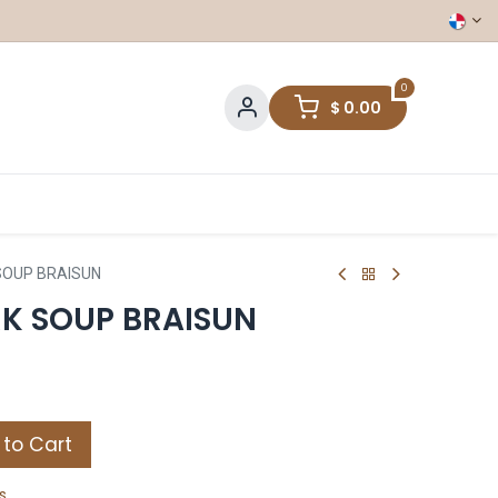
0
$
0.00
 SOUP BRAISUN
RK SOUP BRAISUN
to Cart
s