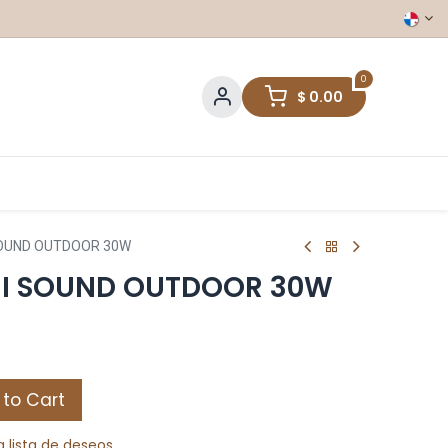
0
$
0.00
SOUND OUTDOOR 30W
MI SOUND OUTDOOR 30W
to Cart
a lista de deseos