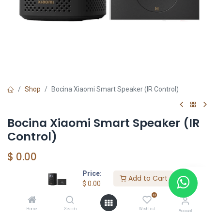
Shop
Bocina Xiaomi Smart Speaker (IR Control)
Bocina Xiaomi Smart Speaker (IR
Control)
$
0.00
Price:
Add to Cart
$
0.00
Add to Cart
0
Agregar a la lista de deseos
Home
Search
Wishlist
Account