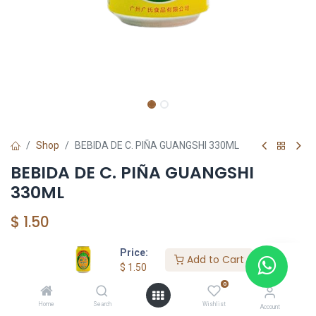
Shop
BEBIDA DE C. PIÑA GUANGSHI 330ML
BEBIDA DE C. PIÑA GUANGSHI
330ML
$
1.50
Price:
Add to Cart
Add to Cart
$
1.50
0
Agregar a la lista de deseos
Home
Search
Wishlist
Account