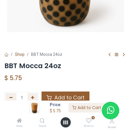
Shop
BBT Mocca 24oz
BBT Mocca 24oz
$
5.75
Add to Cart
Price:
Add to Cart
Agregar a la lista de deseos
$
5.75
0
Home
Search
Wishlist
Share :
Account