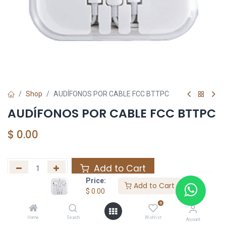
Shop
AUDÍFONOS POR CABLE FCC BTTPC
AUDÍFONOS POR CABLE FCC BTTPC
$
0.00
Add to Cart
Price:
Add to Cart
Agregar a la lista de deseos
$
0.00
0
Home
Search
Wishlist
Share :
Account